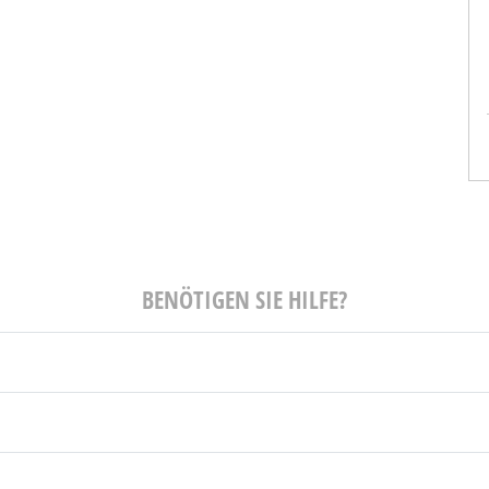
sel
Tobias Imach
r Journalist
Enterprise Account Manager DACH
HE und CIO
mimecast
BENÖTIGEN SIE HILFE?