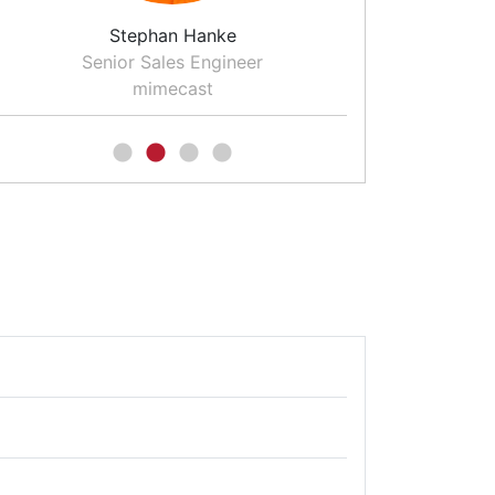
Stephan Hanke
Korbi
Senior Sales Engineer
Senior Solut
mimecast
CAN