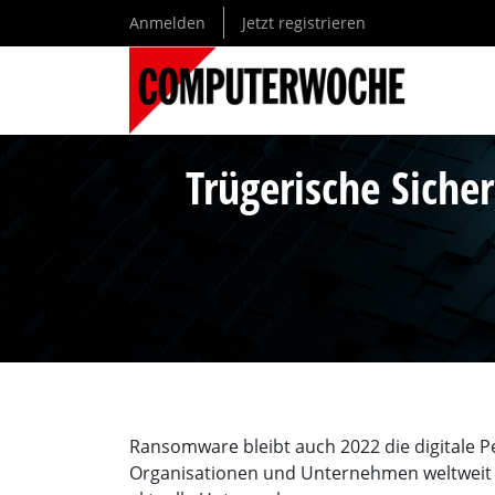
Direkt
Anmelden
Jetzt registrieren
zum
Inhalt
Trügerische Sich
Ransomware bleibt auch 2022 die digitale P
Organisationen und Unternehmen weltweit w