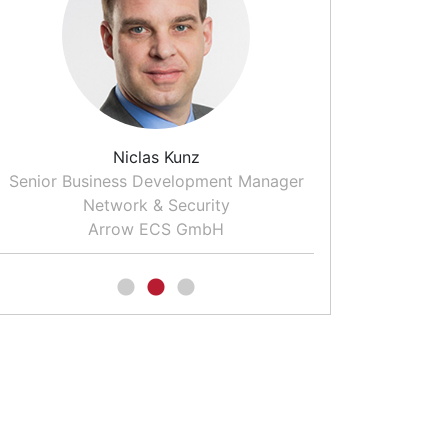
Niclas Kunz
Dr. T
Senior Business Development Manager
Moderator and
Network & Security
for CO
Arrow ECS GmbH