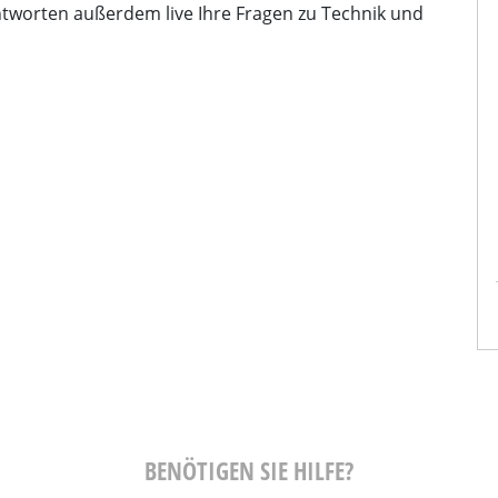
tworten außerdem live Ihre Fragen zu Technik und
Hafen
Stephanie Bruckmeier
nce journalist
Business Development Manager Network
RWOCHE
& Security
Arrow ECS GmbH
BENÖTIGEN SIE HILFE?