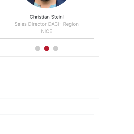
Christian Steinl
Dr. T
Sales Director DACH Region
Moderator un
NICE
für CO