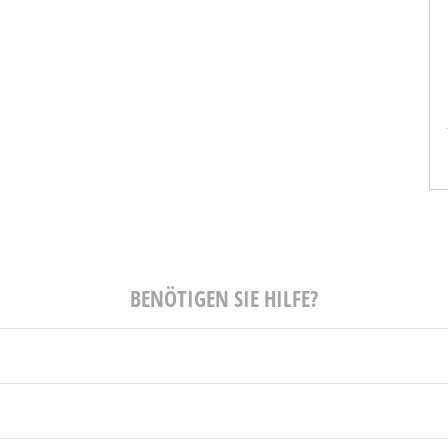
Hafen
Bernhard Santjer
r Journalist
Solution Engineer
RWOCHE
NICE
BENÖTIGEN SIE HILFE?