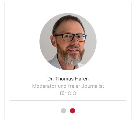
Dr. Thomas Hafen
Ho
oderator und freier Journalist
Director Solut
für CIO