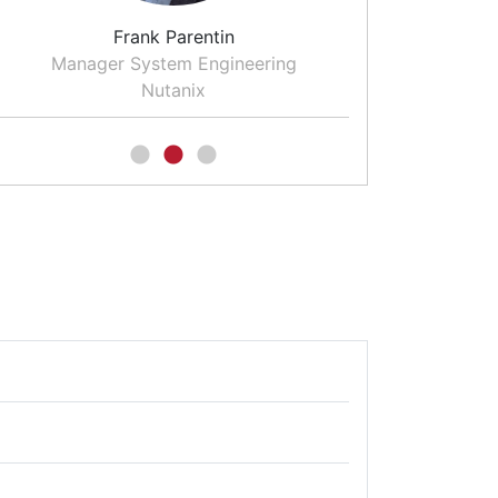
Frank Parentin
Sv
Manager System Engineering
Moderator and
Nutanix
for CO