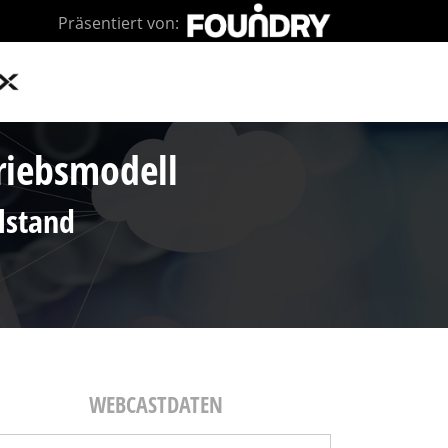
Präsentiert von:
triebsmodell
elstand
WEBCASTDATEN