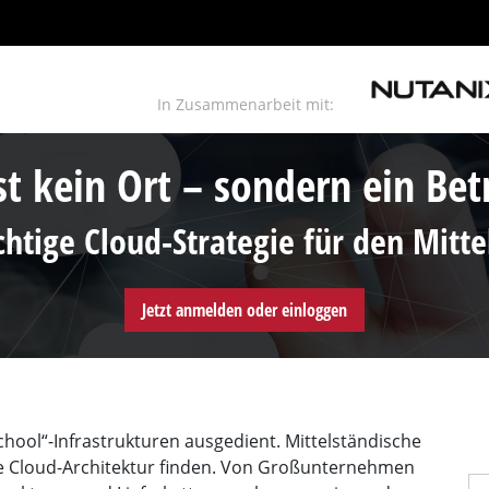
In Zusammenarbeit mit:
st kein Ort – sondern ein Be
chtige Cloud-Strategie für den Mitt
Jetzt anmelden oder einloggen
hool“-Infrastrukturen ausgedient. Mittelständische
e Cloud-Architektur finden. Von Großunternehmen