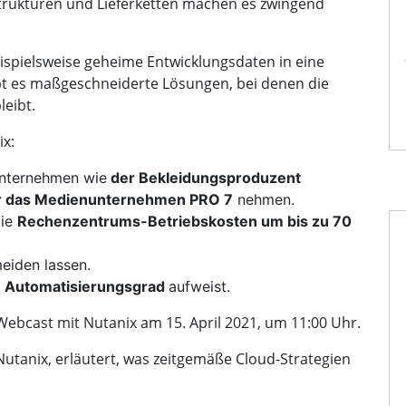
Strukturen und Lieferketten machen es zwingend
eispielsweise geheime Entwicklungsdaten in eine
bt es maßgeschneiderte Lösungen, bei denen die
eibt.
ix:
Unternehmen wie
der Bekleidungsproduzent
er das Medienunternehmen PRO 7
nehmen.
die
Rechenzentrums-Betriebskosten um bis zu 70
meiden lassen.
 Automatisierungsgrad
aufweist.
bcast mit Nutanix am 15. April 2021, um 11:00 Uhr.
tanix, erläutert, was zeitgemäße Cloud-Strategien