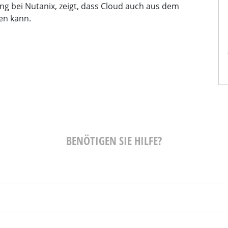
ng bei Nutanix, zeigt, dass Cloud auch aus dem
sel
Christian Knerr
en kann.
nce Journalist
Manager - Commercial Germany
RWOCHE
Nutanix
BENÖTIGEN SIE HILFE?