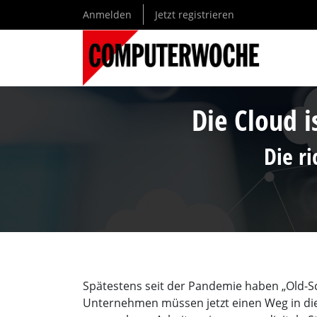
Direkt
Anmelden
Jetzt registrieren
zum
Inhalt
Die Cloud i
Die ri
Spätestens seit der Pandemie haben „Old-Sc
Unternehmen müssen jetzt einen Weg in di