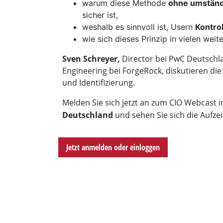
warum diese Methode
ohne umständ
sicher ist,
weshalb es sinnvoll ist, Usern
Kontrol
wie sich dieses Prinzip in vielen wei
Sven Schreyer,
Director bei PwC Deutsch
Engineering bei ForgeRock, diskutieren di
und Identifizierung.
Melden Sie sich jetzt an zum CIO Webcast
Deutschland
und sehen Sie sich die Aufze
Sven Hansel
Moderator und freier Journalist
für COMPUTERWOCHE und CIO
Jetzt anmelden oder einloggen