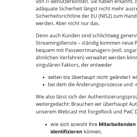
von IT-Benutzerkonten. Sie haben erkannt, d
adäquate Sicherheit längst nicht mehr aus
Sicherheitsrichtline der EU (NIS2) zum Han
werden. Aber nicht nur das.
Denn auch Kunden sind schlichtweg genervt
Streamingdienste – ständig kommen neue P
bequem mit Passwortmanagern (evtl. soga
ähnlichen Verfahren) verwaltet werden könne
singulären Faktors, der entweder
selten bis überhaupt nicht geändert w
bei dem die Änderungsprozesse und -re
Wie also lässt sich der Authentisierungspr
weitergedacht: Brauchen wir überhaupt Aut
unserem Webcast mit ForgeRock und PwC D
wie sich sowohl Ihre
Mitarbeitenden 
identifizieren
können,