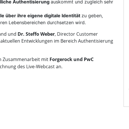
liche Authentisierung
auskommt und zugleich sehr
le über ihre eigene digitale Identität
zu geben,
teren Lebensbereichen durchsetzen wird.
land und
Dr. Steffo Weber
, Director Customer
e aktuellen Entwicklungen im Bereich Authentisierung
 in Zusammenarbeit mit
Forgerock und PwC
ichnung des Live-Webcast an.
Sven Schreyer
Dr. Steffo Weber
Director
Director Customer Engin
PwC Deutschland
ForgeRock