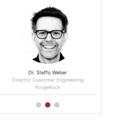
Sven Hansel
eering
Moderator und freier Journalist
für COMPUTERWOCHE und CIO