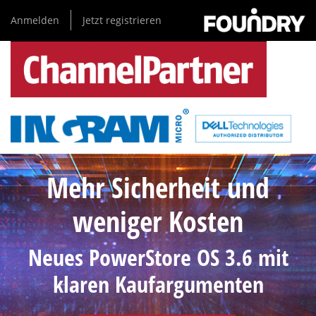
Direkt
Anmelden
Jetzt registrieren
zum
Inhalt
Mehr Sicherheit und
weniger Kosten
Neues PowerStore OS 3.6 mit
klaren Kaufargumenten