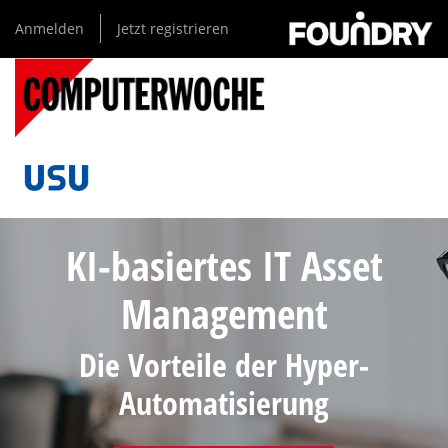
Direkt
Anmelden
Jetzt registrieren
zum
Inhalt
KI-basiertes IT Asset
Management
Die Vorteile der Hyper-
Automatisierung