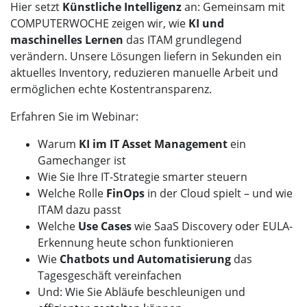
Hier setzt
Künstliche Intelligenz
an: Gemeinsam mit
COMPUTERWOCHE zeigen wir, wie
KI und
maschinelles Lernen
das ITAM grundlegend
verändern. Unsere Lösungen liefern in Sekunden ein
aktuelles Inventory, reduzieren manuelle Arbeit und
ermöglichen echte Kostentransparenz.
Erfahren Sie im Webinar:
Warum
KI im IT Asset Management
ein
Gamechanger ist
Wie Sie Ihre IT-Strategie smarter steuern
Welche Rolle
FinOps
in der Cloud spielt – und wie
ITAM dazu passt
Welche
Use Cases
wie SaaS Discovery oder EULA-
Erkennung heute schon funktionieren
Wie
Chatbots und Automatisierung
das
Tagesgeschäft vereinfachen
Und: Wie Sie Abläufe beschleunigen und