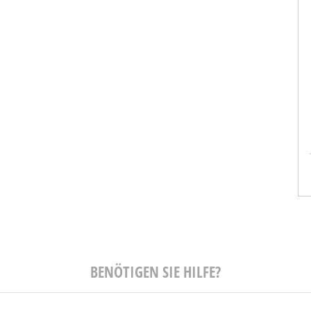
anzen
Martin Guther
or
Head of BTP Customer Advisory
HE und CIO
Germany
SAP Deutschland
BENÖTIGEN SIE HILFE?