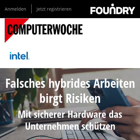
Direkt
Anmelden
Jetzt registrieren
zum
Inhalt
Falsches hybrides Arbeiten
birgt Risiken
Mit sicherer Hardware das
Unternehmen schützen