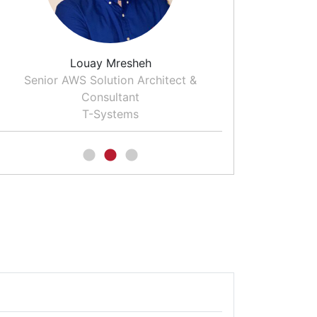
Louay Mresheh
Dr. T
Senior AWS Solution Architect &
Moderator un
Consultant
für CO
T-Systems