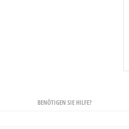
Hafen
Artur Schneider
r Journalist
Senior Cloud Consultant
RWOCHE
T-Systems
BENÖTIGEN SIE HILFE?