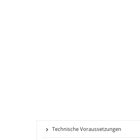
Dr. Thomas 
Moderator und freie
für COMPUTE
Technische Voraussetzungen